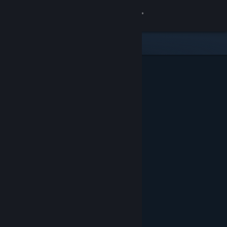
登录
商店
社区
关于
客服
更改语言
获取 Steam 手机应用
查看桌面版网站