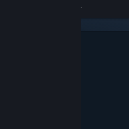
Conectează-te
Magazin
Comunitate
Despre
Asistență
Schimbă limba
Obține aplicația Steam pentru dispozitive mobile
Vezi site în versiunea pentru desktop