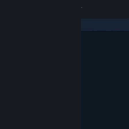
Σύνδεση
Κατάστημα
Κοινότητα
Σχετικά
Υποστήριξη
Αλλαγή γλώσσας
Αποκτήστε την εφαρμογή Steam για κινητές συσκευές
Προβολή ιστοσελίδας για υπολογιστές