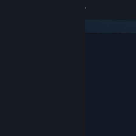
Anmelden
Shop
Community
Info
Support
Sprache ändern
Steam-Mobile-App herunterladen
Desktopversion anzeigen