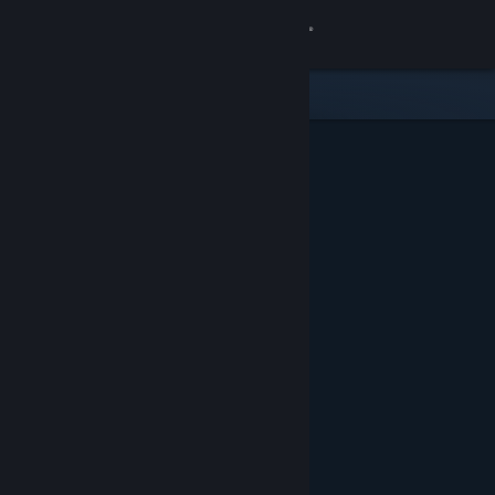
Se connecter
Magasin
Communauté
À propos
Support
Changer la langue
Télécharger l'application mobile Steam
Voir version ordi. du site