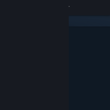
Přihlásit se
Obchod
Komunita
Informace
Podpora
Změnit jazyk
Mobilní aplikace služby Steam
Desktopová verze stránky