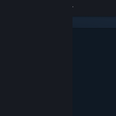
Logg inn
Butikk
Samfunn
Om
Kundestøtte
Bytt språk
Skaff deg Steam-appen på mobil
Vis skrivebordsversjon