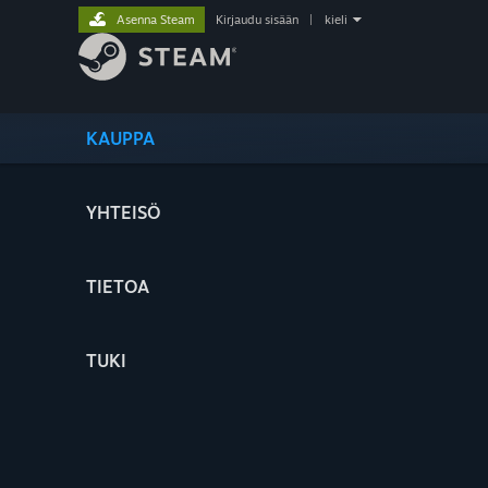
Asenna Steam
Kirjaudu sisään
|
kieli
KAUPPA
YHTEISÖ
TIETOA
TUKI