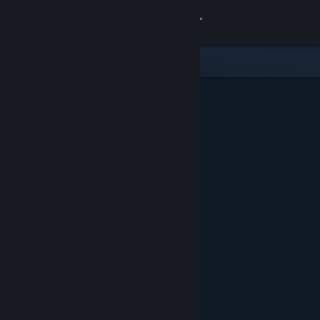
Inloggen
Winkel
Community
Over
Ondersteuning
Taal wijzigen
Download de mobiele Steam-app
Desktopwebsite weergeven