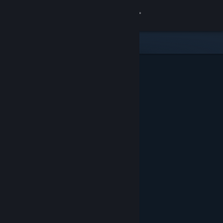
Přihlásit se
Obchod
Komunita
Informace
Podpora
Změnit jazyk
Mobilní aplikace služby Steam
Desktopová verze stránky