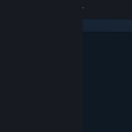
Вписване
Магазин
Общност
Относно
Поддръжка
Смяна на езика
Сдобийте се с мобилното Steam приложение
Преглед на сайта за настолни компютри