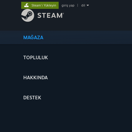
Steam'i Yükleyin
giriş yap
|
dil
MAĞAZA
TOPLULUK
HAKKINDA
DESTEK