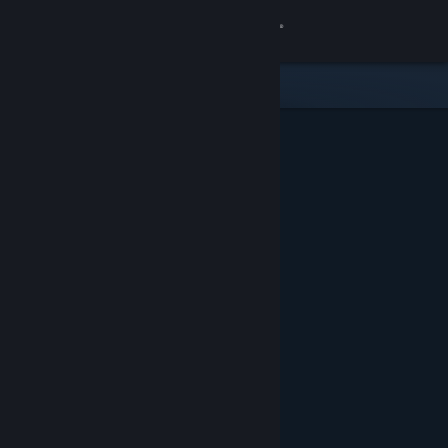
Logga in
Butik
Gemenskap
Om
Support
Byt språk
Skaffa Steams mobilapp
Se skrivbordswebbplats