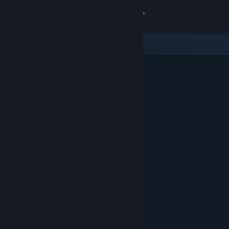
Log på
Butik
Fællesskab
Om
Support
Skift sprog
Hent Steam-mobilappen
Vis desktop-webside