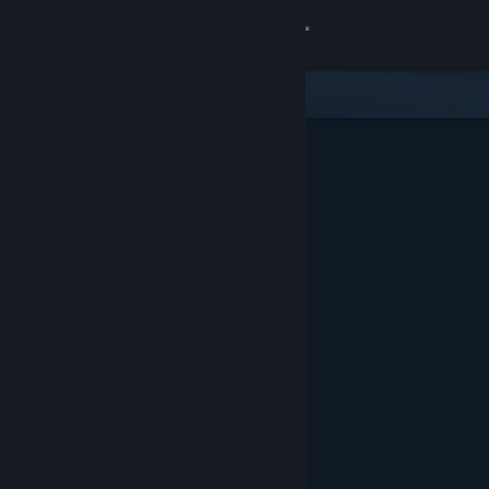
Вписване
Магазин
Общност
Относно
Поддръжка
Смяна на езика
Сдобийте се с мобилното Steam приложение
Преглед на сайта за настолни компютри