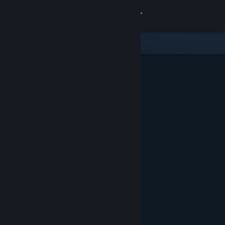
Вписване
Магазин
Общност
Относно
Поддръжка
Смяна на езика
Сдобийте се с мобилното Steam приложение
Преглед на сайта за настолни компютри