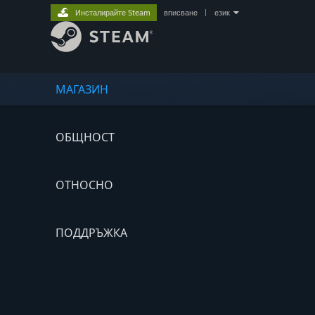
Инсталирайте Steam
вписване
|
език
МАГАЗИН
ОБЩНОСТ
ОТНОСНО
ПОДДРЪЖКА