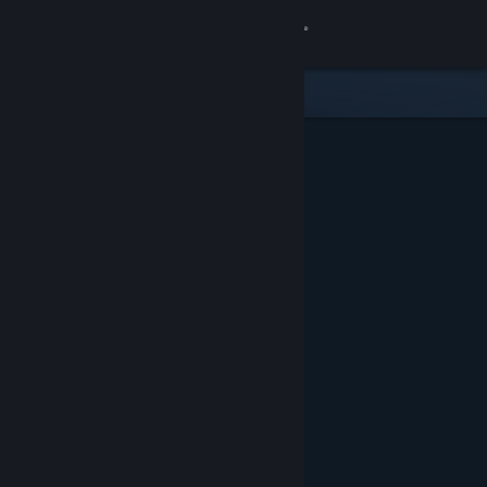
Đăng nhập
Cửa hàng
Cộng đồng
Thông tin
Hỗ trợ
Thay đổi ngôn ngữ
Cài ứng dụng Steam di động
Xem web cho desktop