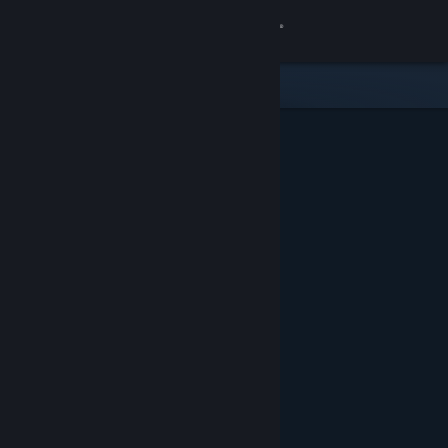
Sign in
Gedung
Komuniti
Tentang
Sokongan
Ubah bahasa
Dapatkan Steam Mobile App
Lihat laman web desktop