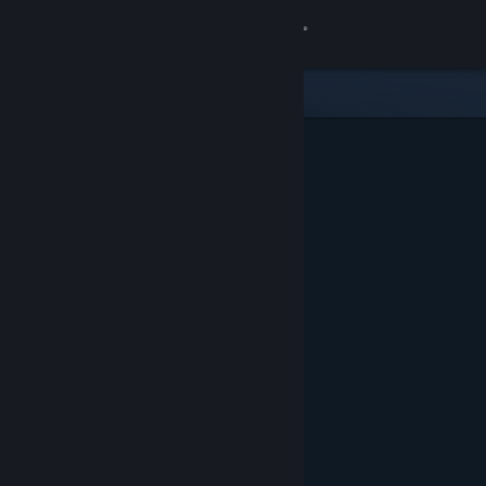
Accedi
Negozio
Comunità
Informazioni
Assistenza
Cambia la lingua
Ottieni l'app mobile di Steam
Visualizza il sito web per desktop