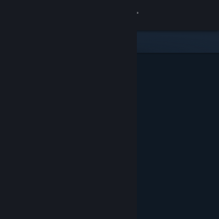
Đăng nhập
Cửa hàng
Cộng đồng
Thông tin
Hỗ trợ
Thay đổi ngôn ngữ
Cài ứng dụng Steam di động
Xem web cho desktop