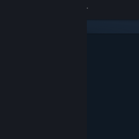
Đăng nhập
Cửa hàng
Cộng đồng
Thông tin
Hỗ trợ
Thay đổi ngôn ngữ
Cài ứng dụng Steam di động
Xem web cho desktop