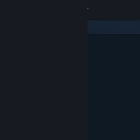
登录
商店
社区
关于
客服
更改语言
获取 Steam 手机应用
查看桌面版网站