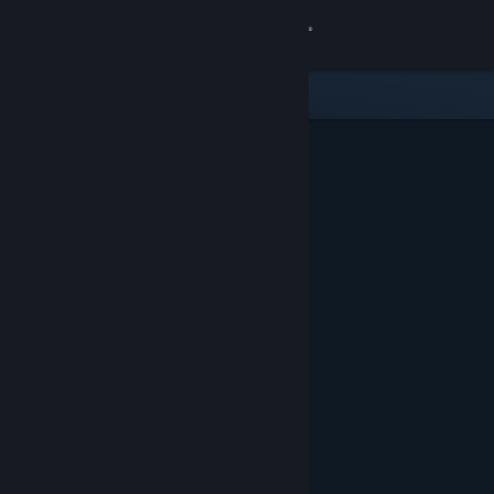
登录
商店
社区
关于
客服
更改语言
获取 Steam 手机应用
查看桌面版网站