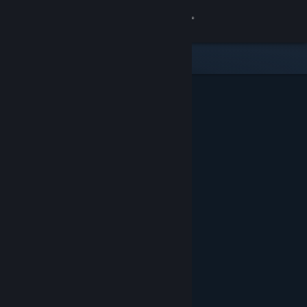
Conectează-te
Magazin
Comunitate
Despre
Asistență
Schimbă limba
Obține aplicația Steam pentru dispozitive mobile
Vezi site în versiunea pentru desktop