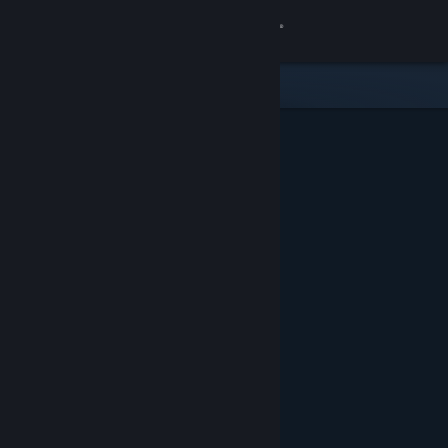
Iniciar sessão
Loja
Comunidade
Sobre
Apoio
Alterar idioma
Instala a app móvel do Steam
Ver versão para computadores