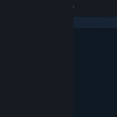
Sign in
Gedung
Komuniti
Tentang
Sokongan
Ubah bahasa
Dapatkan Steam Mobile App
Lihat laman web desktop