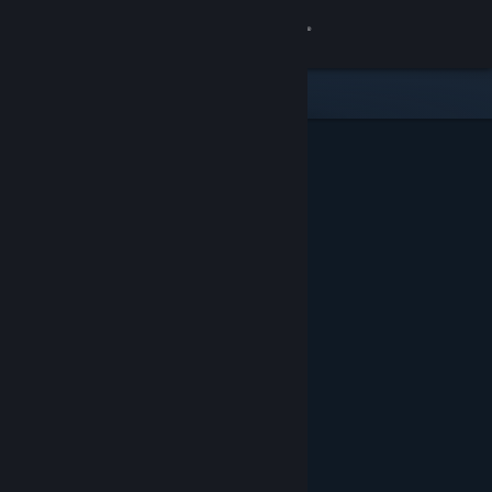
로그인
상점
커뮤니티
정보
지원
언어 변경
Steam 모바일 앱 다운로드
PC 웹사이트 보기