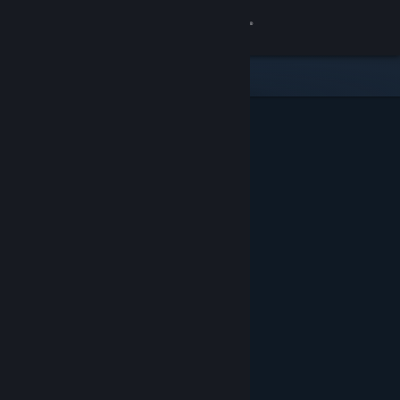
Accedi
Negozio
Comunità
Informazioni
Assistenza
Cambia la lingua
Ottieni l'app mobile di Steam
Visualizza il sito web per desktop