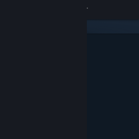
Anmelden
Shop
Community
Info
Support
Sprache ändern
Steam-Mobile-App herunterladen
Desktopversion anzeigen