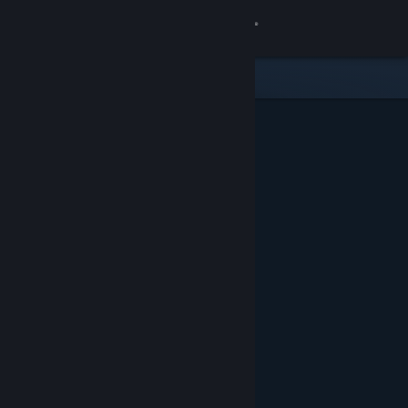
Se connecter
Magasin
Communauté
À propos
Support
Changer la langue
Télécharger l'application mobile Steam
Voir version ordi. du site