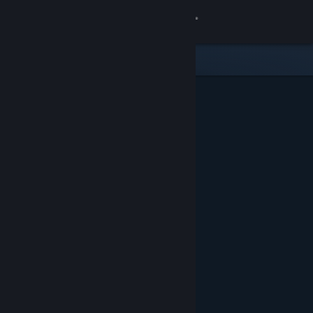
Se connecter
Magasin
Communauté
À propos
Support
Changer la langue
Télécharger l'application mobile Steam
Voir version ordi. du site