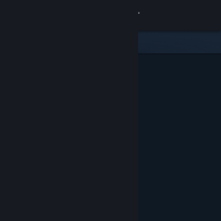
Inloggen
Winkel
Community
Over
Ondersteuning
Taal wijzigen
Download de mobiele Steam-app
Desktopwebsite weergeven