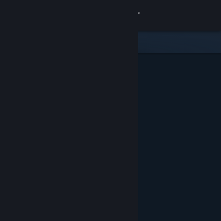
Přihlásit se
Obchod
Komunita
Informace
Podpora
Změnit jazyk
Mobilní aplikace služby Steam
Desktopová verze stránky