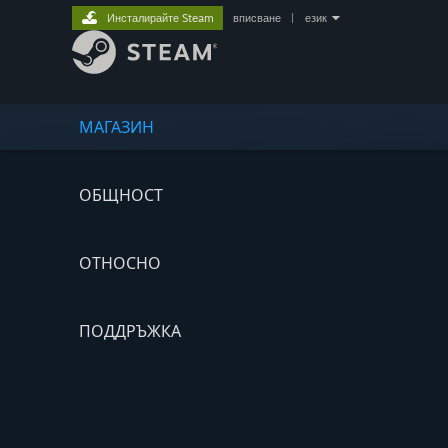
Инсталирайте Steam
вписване
|
език
МАГАЗИН
ОБЩНОСТ
ОТНОСНО
ПОДДРЪЖКА