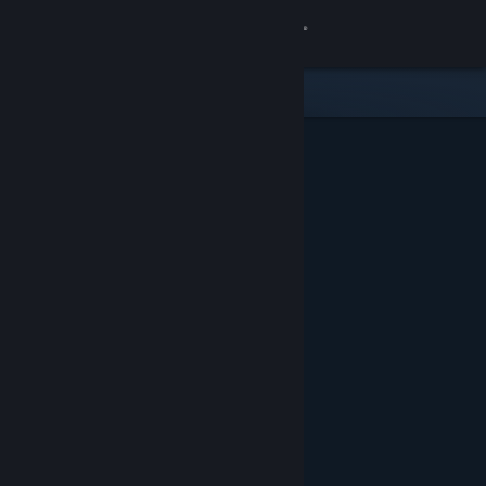
Iniciar sessão
Loja
Comunidade
Sobre
Suporte
Alterar idioma
Baixe o aplicativo móvel do Steam
Ver versão para computadores