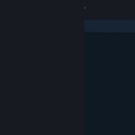
Iniciar sessão
Loja
Comunidade
Sobre
Suporte
Alterar idioma
Baixe o aplicativo móvel do Steam
Ver versão para computadores