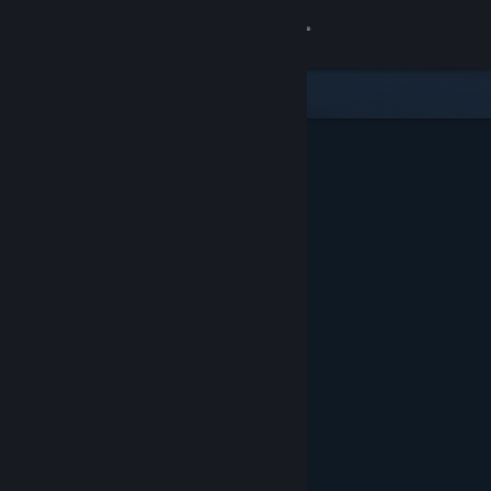
Logga in
Butik
Gemenskap
Om
Support
Byt språk
Skaffa Steams mobilapp
Se skrivbordswebbplats