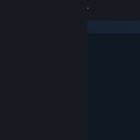
Kirjaudu sisään
Kauppa
Yhteisö
Tietoa
Tuki
Vaihda kieli
Hanki Steam-mobiilisovellus
Näytä työpöytäsivusto