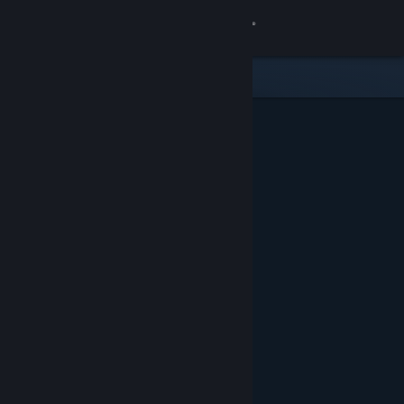
Log på
Butik
Fællesskab
Om
Support
Skift sprog
Hent Steam-mobilappen
Vis desktop-webside