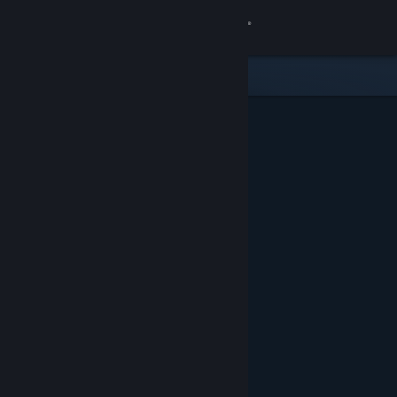
登入
商店
社群
關於
客服
變更語言
取得 Steam 行動應用程式
檢視電腦版網頁