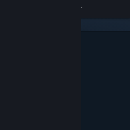
Iniciar sesión
Tienda
Comunidad
Acerca de
Soporte
Cambiar idioma
Descargar Steam Mobile
Ver versión clásica