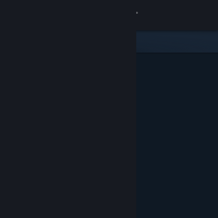
Войти
Магазин
Сообщество
Информация
Поддержка
Изменить язык
Скачать мобильное приложение Steam
Полная версия