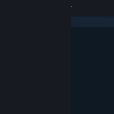
Logg inn
Butikk
Samfunn
Om
Kundestøtte
Bytt språk
Skaff deg Steam-appen på mobil
Vis skrivebordsversjon