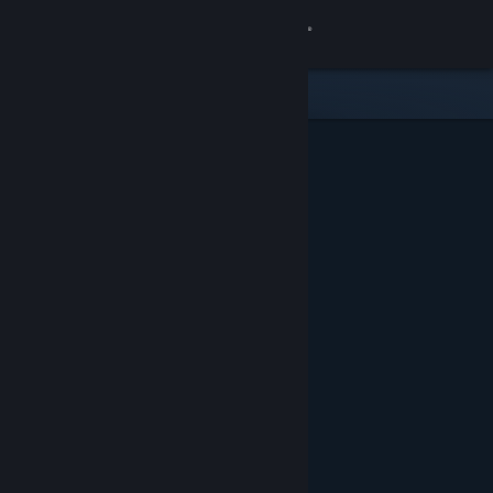
Logg inn
Butikk
Samfunn
Om
Kundestøtte
Bytt språk
Skaff deg Steam-appen på mobil
Vis skrivebordsversjon