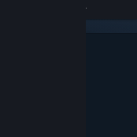
Kirjaudu sisään
Kauppa
Yhteisö
Tietoa
Tuki
Vaihda kieli
Hanki Steam-mobiilisovellus
Näytä työpöytäsivusto