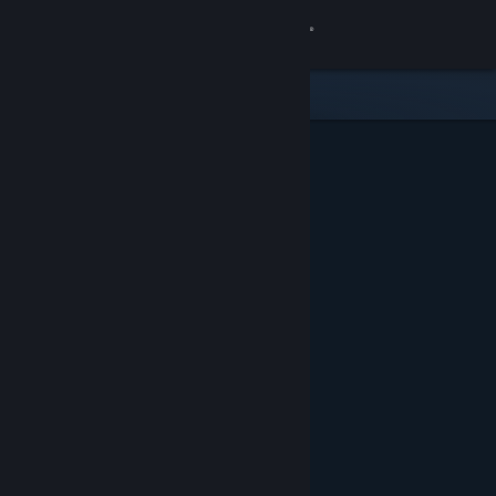
Kirjaudu sisään
Kauppa
Yhteisö
Tietoa
Tuki
Vaihda kieli
Hanki Steam-mobiilisovellus
Näytä työpöytäsivusto