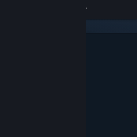
Log på
Butik
Fællesskab
Om
Support
Skift sprog
Hent Steam-mobilappen
Vis desktop-webside