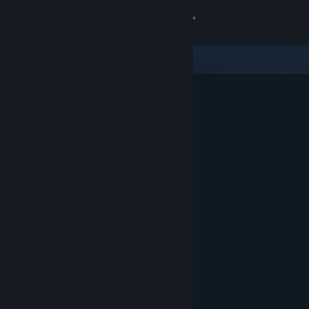
เข้าสู่ระบบ
ร้านค้า
ชุมชน
เกี่ยวกับ
ฝ่ายสนับสนุน
เปลี่ยนภาษา
รับแอป Steam แบบพกพา
ชมเว็บไซต์สำหรับเดสก์ท็อป