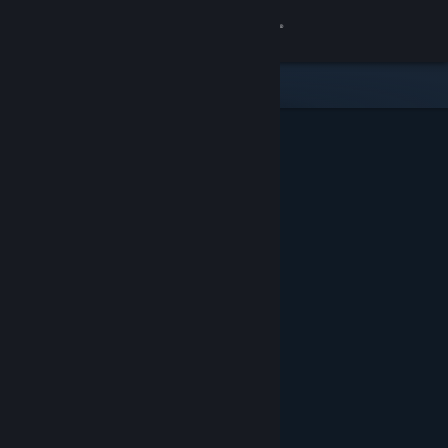
เข้าสู่ระบบ
ร้านค้า
ชุมชน
เกี่ยวกับ
ฝ่ายสนับสนุน
เปลี่ยนภาษา
รับแอป Steam แบบพกพา
ชมเว็บไซต์สำหรับเดสก์ท็อป